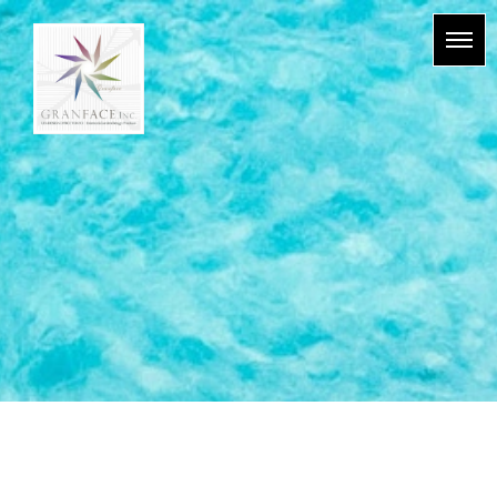
BLOG & NEWS
HOME
|
BLOG
|
template.detail