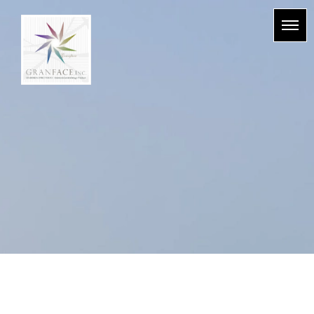
BLOG & NEWS
HOME
|
BLOG
|
template.detail